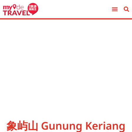
象屿山 Gunung Keriang