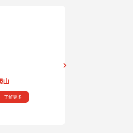
潜水／考证
纳闽植物公园
（Labuan Botan
Garden）
了解更多
了解更多