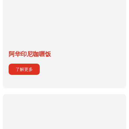
阿华印尼咖喱饭
了解更多